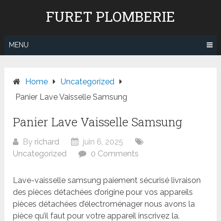
Skip
FURET PLOMBERIE
to
content
MENU
Home
Uncategorized
Panier Lave Vaisselle Samsung
Panier Lave Vaisselle Samsung
By
richard
juin 6, 2025
Uncategorized
0 Comments
Lave-vaisselle samsung paiement sécurisé livraison
des pièces détachées d’origine pour vos appareils
pièces détachées d’électroménager nous avons la
pièce qu’il faut pour votre appareil inscrivez la.