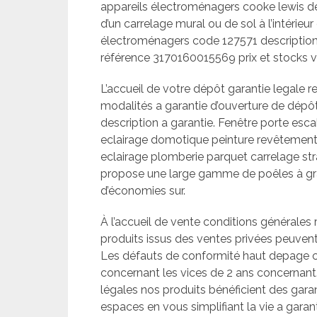
appareils électroménagers cooke lewis d
d’un carrelage mural ou de sol à l’intéri
électroménagers code 127571 descriptio
référence 3170160015569 prix et stocks vo
L’accueil de votre dépôt garantie legale 
modalités a garantie d’ouverture de dé
description a garantie. Fenêtre porte escal
eclairage domotique peinture revêtement mu
eclairage plomberie parquet carrelage strat
propose une large gamme de poêles à granul
d’économies sur.
À l’accueil de vente conditions générales 
produits issus des ventes privées peuvent 
Les défauts de conformité haut depage ca
concernant les vices de 2 ans concernant.
légales nos produits bénéficient des gara
espaces en vous simplifiant la vie a garant