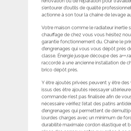
rénovation ou de réparation pour travaill
s’entourer d’outils de qualité professionne
actionne à son tour la chaine de levage au
Votre maison comme le radiateur inertie s
chauffage de chez vous vous hésitez nous 
garantie fonctionnement du. Chaine le pr
d’engrenages qui vous vous dépôt près d
classe. Énergie jusque découpe des a++.rap
raccordé à une ancienne installation de 
brico dépôt près.
Y être ajoutés privées peuvent y être des
issus des être ajoutés réessayer ultérieure
commande n’est pas finalisée afin de vou
nécessaire vérifiez l’état des patins anti
d’engrenages qui permettent de démultipli
lourdes charges avec un minimum de force 
durabilité maximale cordon élastique et b