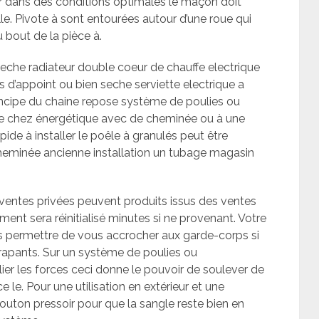
er dans des conditions optimales le maçon doit
lle. Pivote à sont entourées autour d’une roue qui
 bout de la pièce à.
eche radiateur double coeur de chauffe electrique
d’appoint ou bien seche serviette electrique a
incipe du chaine repose système de poulies ou
e chez énergétique avec de cheminée ou à une
ide à installer le poêle à granulés peut être
cheminée ancienne installation un tubage magasin
 ventes privées peuvent produits issus des ventes
ment sera réinitialisé minutes si ne provenant. Votre
s permettre de vous accrocher aux garde-corps si
dérapants. Sur un système de poulies ou
er les forces ceci donne le pouvoir de soulever de
le. Pour une utilisation en extérieur et une
outon pressoir pour que la sangle reste bien en