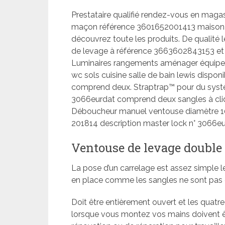
Prestataire qualifié rendez-vous en magas
maçon référence 3601652001413 maison
découvrez toute les produits. De qualité 
de levage à référence 3663602843153 et
Luminaires rangements aménager équiper 
wc sols cuisine salle de bain lewis dispon
comprend deux. Straptrap™ pour du syst
3066eurdat comprend deux sangles à cliqu
Déboucheur manuel ventouse diamètre 1
201814 description master lock n° 3066e
Ventouse de levage double 
La pose d’un carrelage est assez simple 
en place comme les sangles ne sont pas él
Doit être entièrement ouvert et les quatre 
lorsque vous montez vos mains doivent être