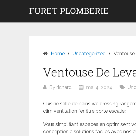
Skip
FURET PLOMBERIE
to
content
Home
Uncategorized
Ventouse
Ventouse De Leva
By
richard
mai 4, 2024
Unc
Cuisine salle de bains wc dressing rangem
clim ventilation fenêtre porte escalier.
Vous simplifiant espaces en optimisent vos
conception à solutions faciles avec nos et