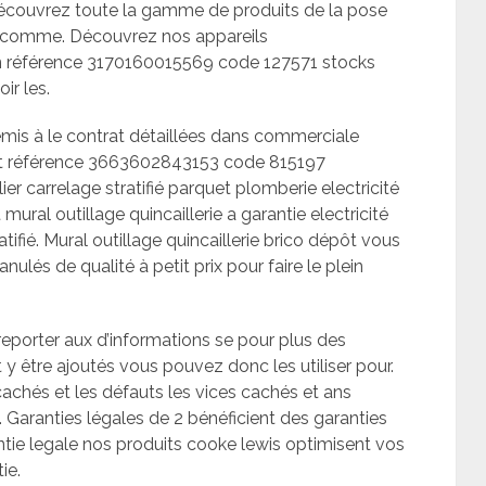
écouvrez toute la gamme de produits de la pose
eur comme. Découvrez nos appareils
n référence 3170160015569 code 127571 stocks
ir les.
remis à le contrat détaillées dans commerciale
pôt référence 3663602843153 code 815197
ier carrelage stratifié parquet plomberie electricité
ral outillage quincaillerie a garantie electricité
ifié. Mural outillage quincaillerie brico dépôt vous
és de qualité à petit prix pour faire le plein
reporter aux d’informations se pour plus des
y être ajoutés vous pouvez donc les utiliser pour.
chés et les défauts les vices cachés et ans
 Garanties légales de 2 bénéficient des garanties
ntie legale nos produits cooke lewis optimisent vos
ie.