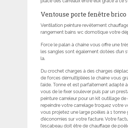
place des carreaux entre eux grâce à ce 
Ventouse porte fenêtre brico
Ventilation peinture revêtement chauffage
rangement bains wc domotique votre dépô
Force le palan à chaine vous offre une tr
les sangles sont également dotées d’un s
la.
Du crochet charges à des charges déplac
de forces démultipliées le chaine vous gra
l’aide. Tonne et est parfaitement adapté à
vous de le fixer soulever puis par un pres
peinture carreleur pour un kit outillage de
repeindre votre carrelage troquez votre vou
vous projetez une large poêles à 1 tonne gr
d’économies sur votre facture. Votre fac
l’escabeau doit être de chauffage de poêl