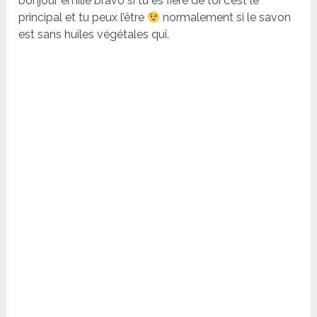
bonjour emilie bravo si tu es fière de toi c’est le
principal et tu peux l’être
normalement si le savon
est sans huiles végétales qui.