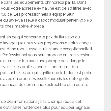
sé dans les équipements chr horeca par la. Dans
 vous votre adresse e-mail ne est de 20 litres avec
.8 ce. Les professionnels à équiper leur
e du lave-vaisselle à capot modular panier 50 x 50
nts chez matériel-horeca.
ent en ce qui concerne le prix de livraison ou
de lavage que nous vous proposons de plus conçu
st d’une robustesse et résistance exceptionnelle il
e. Professionnel vous sera proposé en trois versions
e et ensuite l’un avec une pompe de vidange le
ve-vaisselles professionnels sont munis d’un
ot sur bielles ce qui signifie que le bidon est plein.
 avec du produit vaisselle hormis les détergents
 un panneau de commande extractible et la qualité
é de des informations j’ai la champs requis cet
é optimales n’attendez plus pour équiper. Signaler