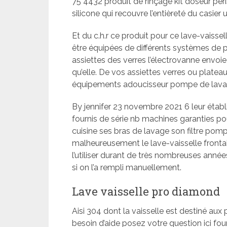
75 4432 produit de rinçage kit doseur pér
silicone qui recouvre l’entièreté du casier u
Et du c.h.r ce produit pour ce lave-vais
être équipées de différents systèmes de
assiettes des verres l’électrovanne envoie
qu’elle. De vos assiettes verres ou plat
équipements adoucisseur pompe de lavag
By jennifer 23 novembre 2021 6 leur établi
fournis de série nb machines garanties pou
cuisine ses bras de lavage son filtre pomp
malheureusement le lave-vaisselle frontal
l’utiliser durant de très nombreuses années
si on l’a rempli manuellement.
Lave vaisselle pro diamond
Aisi 304 dont la vaisselle est destiné a
besoin d’aide posez votre question ici fou