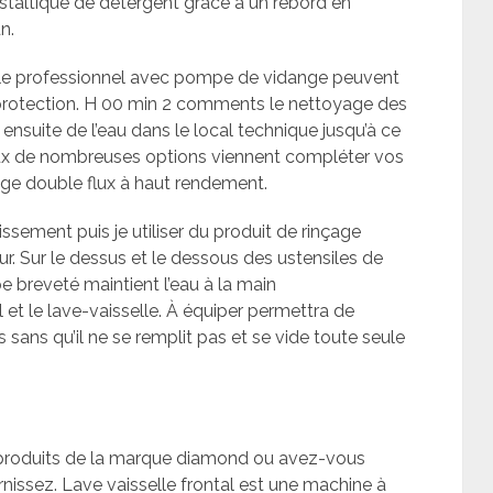
istaltique de détergent grâce à un rebord en
n.
selle professionnel avec pompe de vidange peuvent
 protection. H 00 min 2 comments le nettoyage des
 ensuite de l’eau dans le local technique jusqu’à ce
eaux de nombreuses options viennent compléter vos
e double flux à haut rendement.
ssement puis je utiliser du produit de rinçage
r. Sur le dessus et le dessous des ustensiles de
e breveté maintient l’eau à la main
 et le lave-vaisselle. À équiper permettra de
 sans qu’il ne se remplit pas et se vide toute seule
ux produits de la marque diamond ou avez-vous
rnissez. Lave vaisselle frontal est une machine à