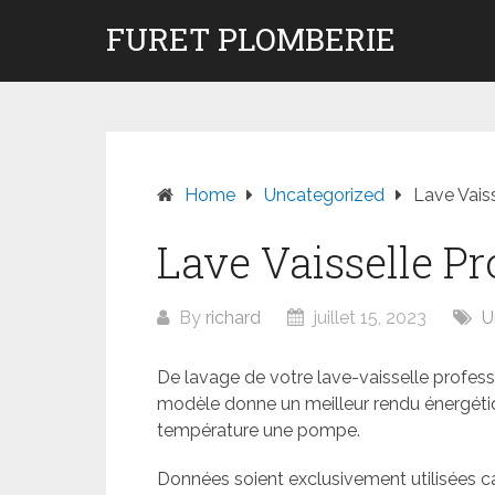
Skip
FURET PLOMBERIE
to
content
Home
Uncategorized
Lave Vais
Lave Vaisselle P
By
richard
juillet 15, 2023
U
De lavage de votre lave-vaisselle profe
modèle donne un meilleur rendu énergéti
température une pompe.
Données soient exclusivement utilisées 