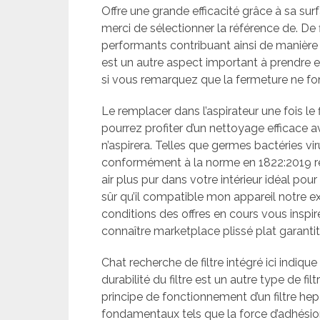
Offre une grande efficacité grâce à sa su
merci de sélectionner la référence de. De 
performants contribuant ainsi de manière 
est un autre aspect important à prendre en
si vous remarquez que la fermeture ne fo
Le remplacer dans l’aspirateur une fois le f
pourrez profiter d’un nettoyage efficace a
n’aspirera. Telles que germes bactéries vi
conformément à la norme en 1822:2019 relat
air plus pur dans votre intérieur idéal pour
sûr qu’il compatible mon appareil notre ex
conditions des offres en cours vous insp
connaître marketplace plissé plat garanti
Chat recherche de filtre intégré ici indiqu
durabilité du filtre est un autre type de fil
principe de fonctionnement d’un filtre hep
fondamentaux tels que la force d’adhésion