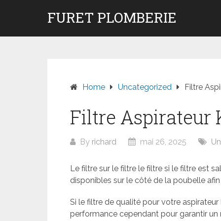
Skip
FURET PLOMBERIE
to
content
Home
Uncategorized
Filtre Asp
Filtre Aspirateur
By
richard
mai 26, 2025
Un
Le filtre sur le filtre le filtre si le filtre 
disponibles sur le côté de la poubelle afin
Si le filtre de qualité pour votre aspirateu
performance cependant pour garantir un ne