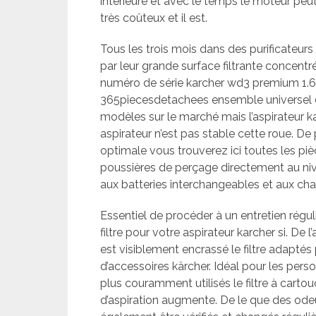
intérieure et avec le temps le moteur p
très coûteux et il est.
Tous les trois mois dans des purificateurs d’
par leur grande surface filtrante concent
numéro de série karcher wd3 premium 1.62
365piecesdetachees ensemble universel d
modèles sur le marché mais l’aspirateur
aspirateur n’est pas stable cette roue. De 
optimale vous trouverez ici toutes les piè
poussières de perçage directement au nive
aux batteries interchangeables et aux char
Essentiel de procéder à un entretien régul
filtre pour votre aspirateur karcher si. De l
est visiblement encrassé le filtre adaptés 
d’accessoires kärcher. Idéal pour les pers
plus couramment utilisés le filtre à carto
d’aspiration augmente. De le que des ode