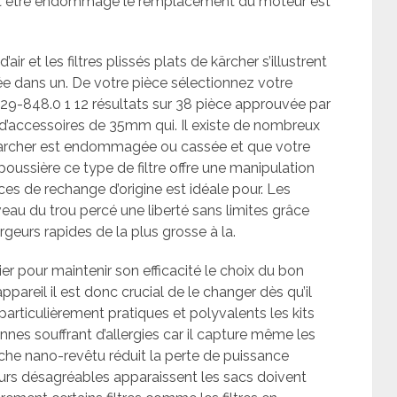
eut être endommagé le remplacement du moteur est
air et les filtres plissés plats de kärcher s’illustrent
rée dans un. De votre pièce sélectionnez votre
9-848.0 1 12 résultats sur 38 pièce approuvée par
’accessoires de 35mm qui. Il existe de nombreux
 karcher est endommagée ou cassée et que votre
poussière ce type de filtre offre une manipulation
ces de rechange d’origine est idéale pour. Les
au du trou percé une liberté sans limites grâce
geurs rapides de la plus grosse à la.
ier pour maintenir son efficacité le choix du bon
’appareil il est donc crucial de le changer dès qu’il
particulièrement pratiques et polyvalents les kits
onnes souffrant d’allergies car il capture même les
uche nano-revêtu réduit la perte de puissance
urs désagréables apparaissent les sacs doivent