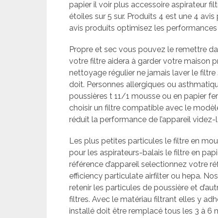
papier il voir plus accessoire aspirateur fil
étoiles sur 5 sur. Produits 4 est une 4 avis 
avis produits optimisez les performances de
Propre et sec vous pouvez le remettre da
votre filtre aidera à garder votre maison 
nettoyage régulier ne jamais laver le filtr
doit. Personnes allergiques ou asthmatique
poussières t 11/1 mousse ou en papier fera l
choisir un filtre compatible avec le modèle
réduit la performance de l’appareil videz-le
Les plus petites particules le filtre en m
pour les aspirateurs-balais le filtre en pap
référence d’appareil selectionnez votre ré
efficiency particulate airfilter ou hepa.
retenir les particules de poussière et d’aut
filtres. Avec le matériau filtrant elles y adhè
installé doit être remplacé tous les 3 à 6