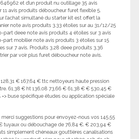
25646962 et d’un produit nu outillage 35 avis
r 11 avis produits déboucheur furet flexible 5.
l’achat simultané du starter kit est offert la
ier note avis produits 3.33 étoiles sur au 31/12/25
o-part deee note avis produits 4 étoiles sur 3 avis
part mobilier note avis produits 3 étoiles sur 15
es sur 7 avis. Produits 3.28 deee produits 3.36
trier par voir plus furet déboucheur note avis.
c 128,31 € 167,64 € ttc nettoyeurs haute pression
otre. 61,38 € ht 136,08 73,66 € 61,38 € € 530,45 €
5 => buse spécifique études ou application spéciale
ent merci suggestions pour envoyez-nous vos 145,55
4 € tuyaux ou débouchage de 76,84 €. € 203,94 €
ts simplement chéneaux gouttières canalisations