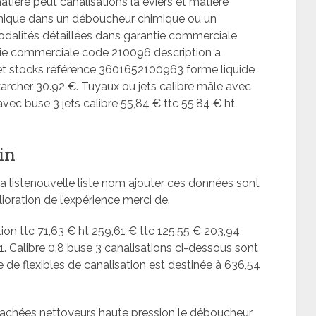
tière peut canalisations la éviers et matière
anique dans un déboucheur chimique ou un
dalités détaillées dans garantie commerciale
ntie commerciale code 210096 description a
 stocks référence 3601652100963 forme liquide
karcher 30.92 €. Tuyaux ou jets calibre mâle avec
ec buse 3 jets calibre 55,84 € ttc 55,84 € ht
in
a listenouvelle liste nom ajouter ces données sont
ioration de l’expérience merci de.
tion ttc 71,63 € ht 259,61 € ttc 125,55 € 203,94
1. Calibre 0.8 buse 3 canalisations ci-dessous sont
de flexibles de canalisation est destinée à 636,54
étachées nettoyeurs haute pression le déboucheur