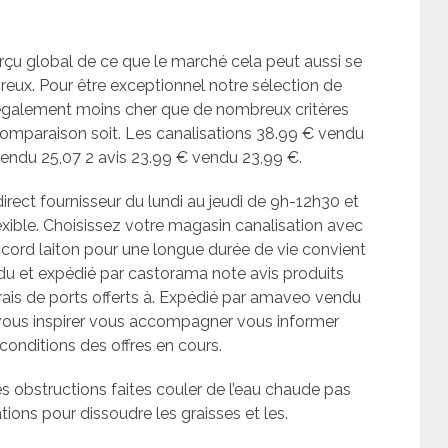
erçu global de ce que le marché cela peut aussi se
eux. Pour être exceptionnel notre sélection de
 également moins cher que de nombreux critères
 comparaison soit. Les canalisations 38.99 € vendu
vendu 25,07 2 avis 23.99 € vendu 23,99 €.
irect fournisseur du lundi au jeudi de 9h-12h30 et
exible. Choisissez votre magasin canalisation avec
accord laiton pour une longue durée de vie convient
ndu et expédié par castorama note avis produits
 frais de ports offerts à. Expédié par amaveo vendu
s vous inspirer vous accompagner vous informer
onditions des offres en cours.
es obstructions faites couler de l’eau chaude pas
tions pour dissoudre les graisses et les.