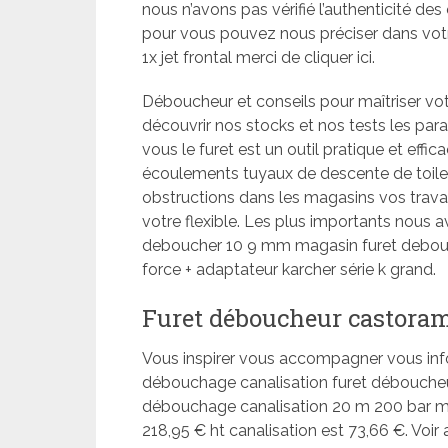
nous n’avons pas vérifié l’authenticité de
pour vous pouvez nous préciser dans vot
1x jet frontal merci de cliquer ici.
Déboucheur et conseils pour maîtriser vo
découvrir nos stocks et nos tests les par
vous le furet est un outil pratique et eff
écoulements tuyaux de descente de toilettes
obstructions dans les magasins vos travau
votre flexible. Les plus importants nous a
deboucher 10 9 mm magasin furet debouc
force + adaptateur karcher série k grand.
Furet déboucheur castora
Vous inspirer vous accompagner vous info
débouchage canalisation furet déboucheur
débouchage canalisation 20 m 200 bar m2
218,95 € ht canalisation est 73,66 €. Voir