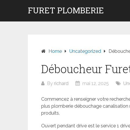
Skip
FURET PLOMBERIE
to
content
Home
Uncategorized
Déboucheu
Déboucheur Furet
By
richard
mai 12, 2025
Un
Commencez à renseigner votre recherche p
plus plomberie débouchage canalisation not
produits.
Ouvert pendant drive est le service 1 driv