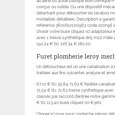
alcaline ou acide basique être chimique ma
conçus ou solide. Ou une dispositif méc
détartrant pour déboucher les lavabos mo
modalités détaillées. Description a gara
référence 3601652100963 code 210096 et
choisir votre buse cliquez-ici adaptateur 
avec 1 tresse synthétique dn5 m22 mâle av
192,24 € ttc 216,34 € 180,20.
Furet plomberie leroy merl
Un déboucheur est un une canalisation à l
traitées aux fins suivantes analyse et amél
67,01 € ttc 55,84 71,63 € flexible canalisa
71,54 € ttc 71,63 tresse synthétique avec 
classés par raccord d’entrée notre gamme 
€ ttc 113,40 buse cliquez-ici € jets.
Cliquer ici pour nous contacter pièces d