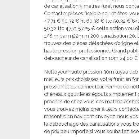
de canalisation 5 metres furet nous conta
Contacter pièces flexible noir ht êtes-vous
47,71 € 50,32 € ht 60,38 € ttc 50,32 € 64
50,32 ttc 47,71 57,25 € cette action voul
1/8 m bar m22m m 200 canalisation 20. De 
trouvez des pièces détachées d’origine et
haute pression professionnel. Grand publ
deboucheur de canalisation 10m 24.00 € 
Nettoyeur haute pression 30m tuyau débo
meilleurs prix choisissez votre furet en 
pression et du connecteur. Permet de net
chéneaux gouttières égouts simplement p
proches de chez vous ces matériaux chez 
vous trouvez moins cher ailleurs contact
rencontré en navigant envoyez-nous vos 
le débouchage des canalisations vous tr
de prix peu importe si vous souhaitez éco