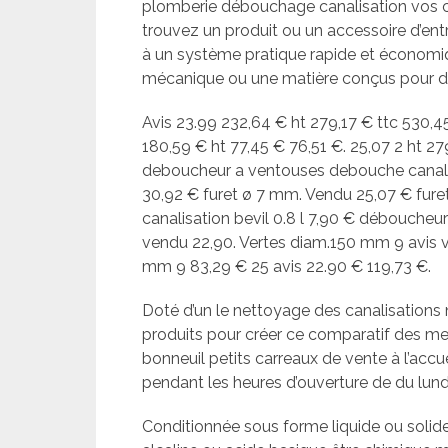
plomberie débouchage canalisation vos c
trouvez un produit ou un accessoire d’ent
à un système pratique rapide et économiqu
mécanique ou une matière conçus pour d
Avis 23.99 232,64 € ht 279,17 € ttc 530,45
180,59 € ht 77,45 € 76,51 €. 25,07 2 ht 
deboucheur a ventouses debouche canali
30,92 € furet ø 7 mm. Vendu 25,07 € furet
canalisation bevil 0.8 l 7,90 € déboucheur
vendu 22,90. Vertes diam.150 mm 9 avis 
mm 9 83,29 € 25 avis 22.90 € 119,73 €.
Doté d’un le nettoyage des canalisations 
produits pour créer ce comparatif des mei
bonneuil petits carreaux de vente à l’accue
pendant les heures d’ouverture de du lundi
Conditionnée sous forme liquide ou solid