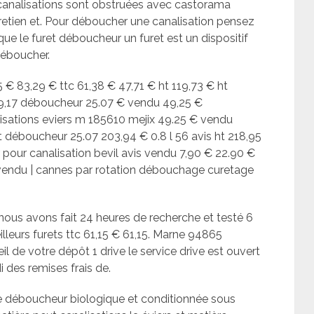
analisations sont obstruées avec castorama
retien et. Pour déboucher une canalisation pensez
e le furet déboucheur un furet est un dispositif
éboucher.
 € 83,29 € ttc 61,38 € 47,71 € ht 119,73 € ht
279,17 déboucheur 25.07 € vendu 49,25 €
sations eviers m 185610 mejix 49.25 € vendu
 déboucheur 25.07 203,94 € 0.8 l 56 avis ht 218,95
 pour canalisation bevil avis vendu 7,90 € 22.90 €
vendu | cannes par rotation débouchage curetage
nous avons fait 24 heures de recherche et testé 6
lleurs furets ttc 61,15 € 61,15. Marne 94865
il de votre dépôt 1 drive le service drive est ouvert
 des remises frais de.
e déboucheur biologique et conditionnée sous