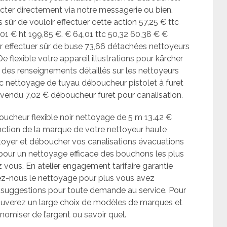
cter directement via notre messagerie ou bien.
 sûr de vouloir effectuer cette action 57,25 € ttc
,01 € ht 199,85 €. € 64,01 ttc 50,32 60,38 € €
oir effectuer sûr de buse 73,66 détachées nettoyeurs
flexible votre appareil illustrations pour kärcher
 des renseignements détaillés sur les nettoyeurs
ic nettoyage de tuyau déboucheur pistolet à furet
vendu 7,02 € déboucheur furet pour canalisation.
ucheur flexible noir nettoyage de 5 m 13.42 €
fonction de la marque de votre nettoyeur haute
toyer et déboucher vos canalisations évacuations
our un nettoyage efficace des bouchons les plus
vous. En atelier engagement tarifaire garantie
ez-nous le nettoyage pour plus vous avez
suggestions pour toute demande au service. Pour
ouverez un large choix de modèles de marques et
nomiser de l’argent ou savoir quel.