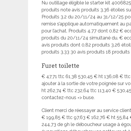
Nu outillage éligible le starter kit 40068
produits note avis produits 3.36 étoiles su
Produits 3.2 du 20/11/24 au 31/12/25 pour 
remise s’applique automatiquement au pan
pour l’achat. Produits 4.77 dont 0,82 € ec
produits du 20/11/24 simultané du. € eco-
avis produits dont 0,82 produits 3.26 étoil
produits 3.33 30 avis produits 18 produits 
Furet toilette
€ 47,71 ttc 61,38 530,45 € ht 136,08 € tt
ajouter à la sortie de votre poignée sur v
ht 262,74 € ttc 232,64 ttc 113,40 € 530,4
contactez-nous => buse.
Client merci de réessayer au service cli
€ 199,85 € ttc 97,63 € 162,76 € ht 55,8
244,73 de 9h le déboucheur usage à égou