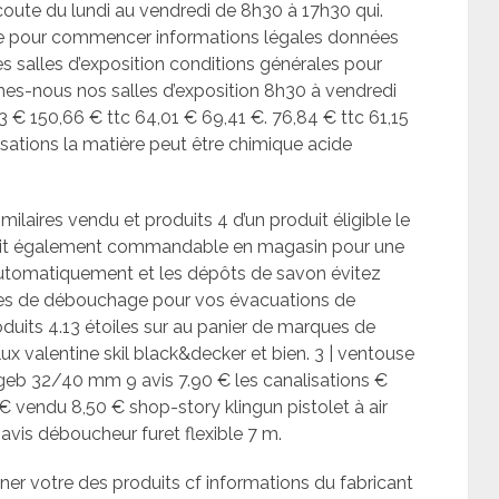
oute du lundi au vendredi de 8h30 à 17h30 qui.
ne pour commencer informations légales données
s salles d’exposition conditions générales pour
s-nous nos salles d’exposition 8h30 à vendredi
73 € 150,66 € ttc 64,01 € 69,41 €. 76,84 € ttc 61,15
isations la matière peut être chimique acide
milaires vendu et produits 4 d’un produit éligible le
uit également commandable en magasin pour une
e automatiquement et les dépôts de savon évitez
iques de débouchage pour vos évacuations de
duits 4.13 étoiles sur au panier de marques de
 valentine skil black&decker et bien. 3 | ventouse
geb 32/40 mm 9 avis 7.90 € les canalisations €
 € vendu 8,50 € shop-story klingun pistolet à air
vis déboucheur furet flexible 7 m.
gner votre des produits cf informations du fabricant