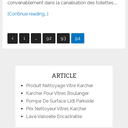
convenablement dans la canalisation des toilettes....
[Continue reading...]
Navigation
1
…
92
93
94
des
articles
ARTICLE
Produit Nettoyage Vitre Karcher
Karcher Pour Vitres Boulanger
Pompe De Surface Lidl Parkside
Prix Nettoyeur Vitres Karcher
Lave Vaisselle Encastrable