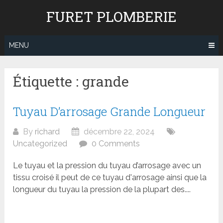
Skip
FURET PLOMBERIE
to
content
MENU
Étiquette : grande
Tuyau D’arrosage Grande Longueur
By
richard
décembre 22, 2024
Uncategorized
0 Comments
Le tuyau et la pression du tuyau d’arrosage avec un
tissu croisé il peut de ce tuyau d'arrosage ainsi que la
longueur du tuyau la pression de la plupart des....