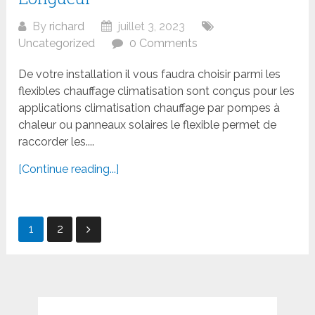
By
richard
juillet 3, 2023
Uncategorized
0 Comments
De votre installation il vous faudra choisir parmi les
flexibles chauffage climatisation sont conçus pour les
applications climatisation chauffage par pompes à
chaleur ou panneaux solaires le flexible permet de
raccorder les....
[Continue reading...]
Navigation
1
2
des
articles