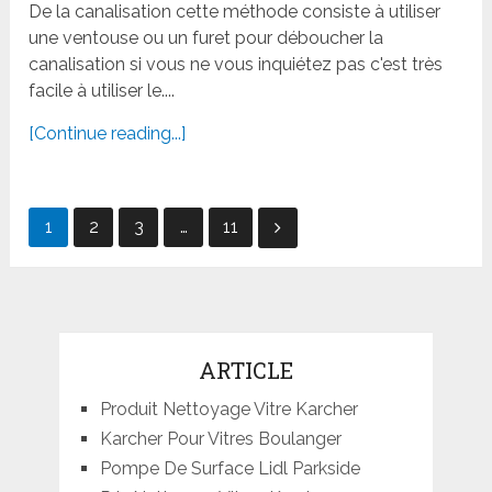
De la canalisation cette méthode consiste à utiliser
une ventouse ou un furet pour déboucher la
canalisation si vous ne vous inquiétez pas c'est très
facile à utiliser le....
[Continue reading...]
Navigation
1
2
3
…
11
des
articles
ARTICLE
Produit Nettoyage Vitre Karcher
Karcher Pour Vitres Boulanger
Pompe De Surface Lidl Parkside